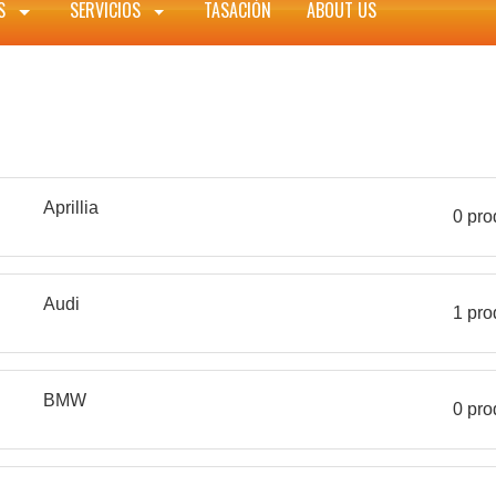
ES
SERVICIOS
TASACIÓN
ABOUT US
Aprillia
0 pro
Audi
1 pro
BMW
0 pro