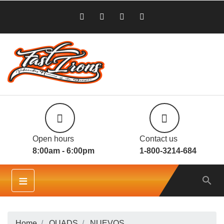
Open hours
Contact us
8:00am - 6:00pm
1-800-3214-684
≡

Home
QUADS
NUEVOS