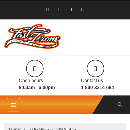
Open hours
Contact us
8:00am - 6:00pm
1-800-3214-684
≡

Home
BUGGIES
USADOS