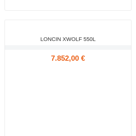
VISTA RÁPIDA

LONCIN XWOLF 550L
Precio
7.852,00 €