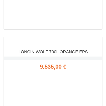
VISTA RÁPIDA

LONCIN WOLF 700L ORANGE EPS
Precio
9.535,00 €