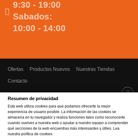
9:30 - 19:00
Sabados:
10:00 - 14:00
Ofertas
Productos Nuevos
Nuestras Tiendas
Contacto
Resumen de privacidad
Esta web utiliza cookies para que podamos ofrecerte la mejor
Copyright © 2026 Fastirons. Todos los derechos
experiencia de usuario posible. La información de las cookies se
almacena en tu navegador y realiza funciones tales como reconocerte
reservados.
Aviso legal
-
Política de cookies
-
Política de
cuando vuelves a nuestra web o ayudar a nuestro equipo a comprender
privacidad
qué secciones de la web encuentras más interesantes y útiles. Lea
Powered By Francisco J.Rozas
nuestra
política de cookies