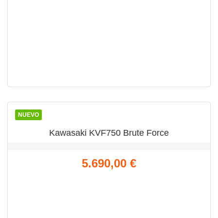
VISTA RÁPIDA

NUEVO
Kawasaki KVF750 Brute Force
Precio
5.690,00 €