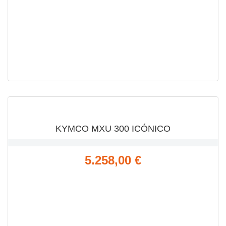
VISTA RÁPIDA

KYMCO MXU 300 ICÓNICO
Precio
5.258,00 €