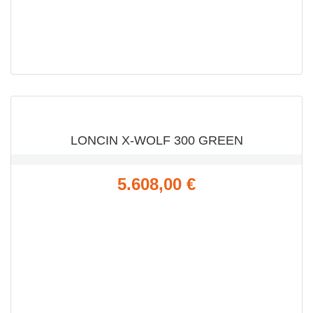
VISTA RÁPIDA

LONCIN X-WOLF 300 GREEN
Precio
5.608,00 €