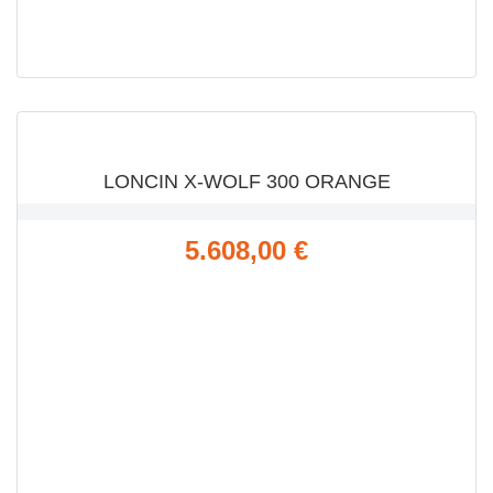
VISTA RÁPIDA

LONCIN X-WOLF 300 ORANGE
Precio
5.608,00 €