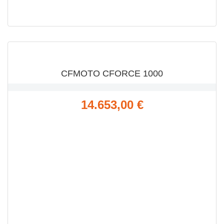
VISTA RÁPIDA

CFMOTO CFORCE 1000
Precio
14.653,00 €