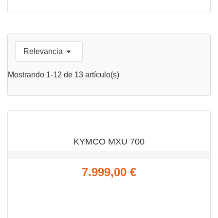

Relevancia
Mostrando 1-12 de 13 artículo(s)
VISTA RÁPIDA

KYMCO MXU 700
Precio
7.999,00 €