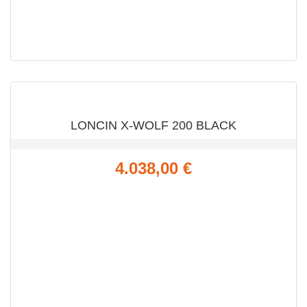
VISTA RÁPIDA

LONCIN X-WOLF 200 BLACK
Precio
4.038,00 €