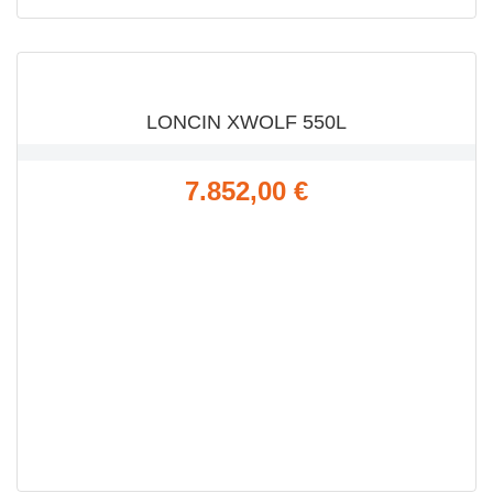
VISTA RÁPIDA

LONCIN XWOLF 550L
Precio
7.852,00 €
VISTA RÁPIDA
