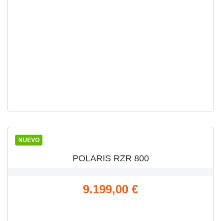
VISTA RÁPIDA

NUEVO
POLARIS RZR 800
Precio
9.199,00 €