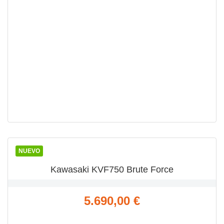
VISTA RÁPIDA

NUEVO
Kawasaki KVF750 Brute Force
Precio
5.690,00 €