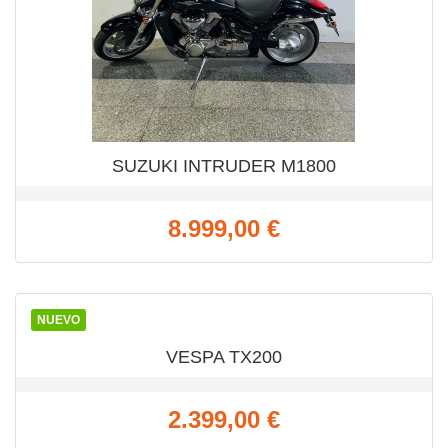
SUZUKI INTRUDER M1800
Precio
8.999,00 €
VISTA RÁPIDA

NUEVO
VESPA TX200
Precio
2.399,00 €