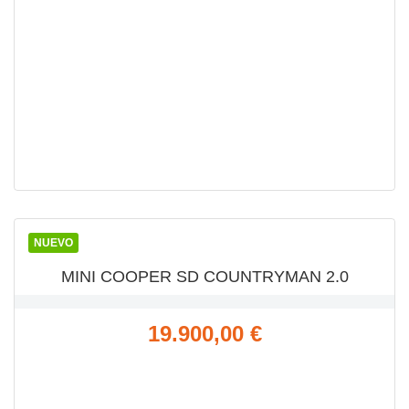
VISTA RÁPIDA

NUEVO
MINI COOPER SD COUNTRYMAN 2.0
Precio
19.900,00 €